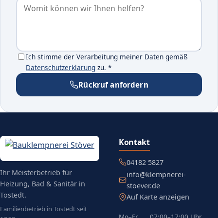
Ich stimme der Verarbeitung meiner Daten gemäß
(öffnet in neuem Tab)
Datenschutzerklärung
zu.
*
Rückruf anfordern
Kontakt
04182 5827
Ihr Meisterbetrieb für
info@klempnerei-
Heizung, Bad & Sanitär in
stoever.de
Tostedt.
Auf Karte anzeigen
(öffnet in neuem Tab)
Familienbetrieb in Tostedt seit
Mo–Fr
07:00–17:00 Uhr