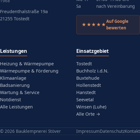
1968
Sa
nach Vereinbarung
Freudenthalstraße 19a
21255 Tostedt
Auf Google
★★★★★
(öffnet in neuem Tab)
bewerten
Leistungen
Einsatzgebiet
Heizung & Wärmepumpe
Tostedt
Wärmepumpe & Förderung
Buchholz i.d.N.
Klimaanlage
Buxtehude
Badsanierung
Hollenstedt
Wartung & Service
Hanstedt
Notdienst
Seevetal
Alle Leistungen
Winsen (Luhe)
Alle Orte →
© 2026 Bauklempnerei Stöver
Impressum
Datenschutz
Kontakt