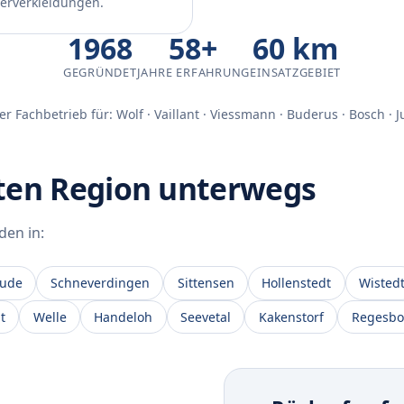
erverkleidungen.
1968
58+
60 km
GEGRÜNDET
JAHRE ERFAHRUNG
EINSATZGEBIET
rter Fachbetrieb für: Wolf · Vaillant · Viessmann · Buderus · Bosch · J
mten Region unterwegs
en in:
hude
Schneverdingen
Sittensen
Hollenstedt
Wisted
t
Welle
Handeloh
Seevetal
Kakenstorf
Regesbo