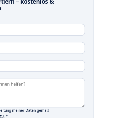
rdern – kostenlos &
h
beitung meiner Daten gemäß
(öffnet in neuem Tab)
zu.
*