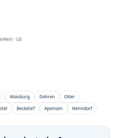
unkers · LG
t
Moisburg
Dohren
Otter
stel
Beckdorf
Apensen
Nenndorf