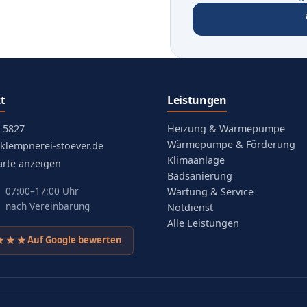
t
Leistungen
 5827
Heizung & Wärmepumpe
Wärmepumpe & Förderung
klempnerei-stoever.de
Klimaanlage
arte anzeigen
in neuem Tab)
Badsanierung
07:00–17:00 Uhr
Wartung & Service
nach Vereinbarung
Notdienst
Alle Leistungen
★★★
Auf Google bewerten
et in neuem Tab)