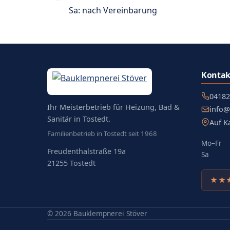
Sa: nach Vereinbarung
Kontak
04182
Ihr Meisterbetrieb für Heizung, Bad &
info@
Sanitär in Tostedt.
Auf K
(öffnet 
Familienbetrieb in Tostedt seit 1968
Mo–Fr
Freudenthalstraße 19a
Sa
21255 Tostedt
★★
(öffn
© 2026 Bauklempnerei Stöver