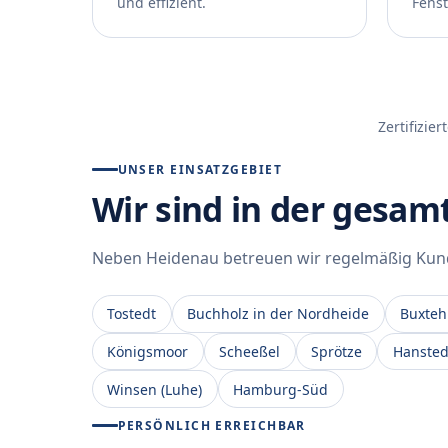
und effizient.
Fenst
Zertifizie
UNSER EINSATZGEBIET
Wir sind in der gesa
Neben Heidenau betreuen wir regelmäßig Kund
Tostedt
Buchholz in der Nordheide
Buxte
Königsmoor
Scheeßel
Sprötze
Hansted
Winsen (Luhe)
Hamburg-Süd
PERSÖNLICH ERREICHBAR