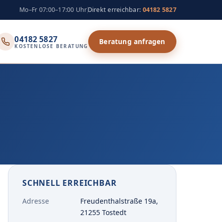
Mo–Fr 07:00–17:00 Uhr
Direkt erreichbar:
04182 5827
04182 5827
Beratung anfragen
KOSTENLOSE BERATUNG
SCHNELL ERREICHBAR
Adresse
Freudenthalstraße 19a,
21255 Tostedt