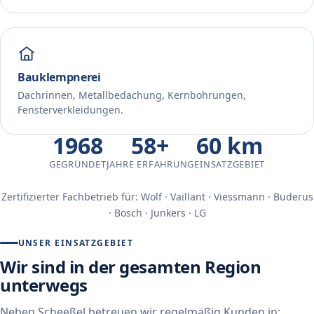
Bauklempnerei
Dachrinnen, Metallbedachung, Kernbohrungen,
Fensterverkleidungen.
1968
58+
60 km
GEGRÜNDET
JAHRE ERFAHRUNG
EINSATZGEBIET
Zertifizierter Fachbetrieb für: Wolf · Vaillant · Viessmann · Buderus
· Bosch · Junkers · LG
UNSER EINSATZGEBIET
Wir sind in der gesamten Region
unterwegs
Neben Scheeßel betreuen wir regelmäßig Kunden in: