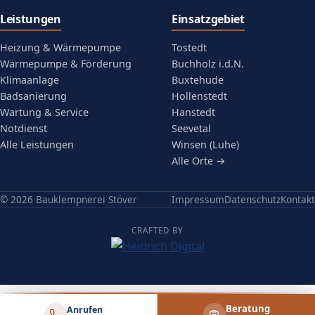
Leistungen
Einsatzgebiet
Heizung & Wärmepumpe
Tostedt
Wärmepumpe & Förderung
Buchholz i.d.N.
Klimaanlage
Buxtehude
Badsanierung
Hollenstedt
Wartung & Service
Hanstedt
Notdienst
Seevetal
Alle Leistungen
Winsen (Luhe)
Alle Orte →
© 2026 Bauklempnerei Stöver
Impressum
Datenschutz
Kontakt
CRAFTED BY
(öffnet in neuem Tab)
Beratung
Anrufen