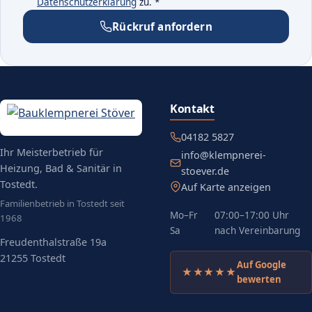
(öffnet in neuem Tab)
Datenschutzerklärung
zu.
*
Rückruf anfordern
Kontakt
04182 5827
Ihr Meisterbetrieb für
info@klempnerei-
Heizung, Bad & Sanitär in
stoever.de
Tostedt.
Auf Karte anzeigen
(öffnet in neuem Tab)
Familienbetrieb in Tostedt seit
Mo–Fr
07:00–17:00 Uhr
1968
Sa
nach Vereinbarung
Freudenthalstraße 19a
21255 Tostedt
Auf Google
★★★★★
(öffnet in neuem Tab)
bewerten